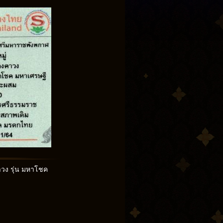
าวง รุ่น มหาโชค