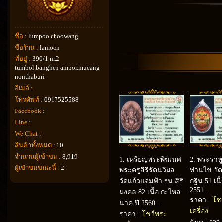
ชื่อ :
lumpoo choowang
ชื่อร้าน :
lamoon
ที่อยู่ :
390/1 m.2
tumbol.banghen ampor.mueang
nonthaburi
อีเมล์ :
โทรศัพท์ :
0917525588
Facebook :
Line :
We Chat :
สินค้าทั้งหมด :
10
จำนวนผู้เข้าชม :
8,919
1.
เหรียญพระพิฆเนศ
2.
พระราหูค
ผู้เข้าชมขณะนี้ :
2
พระครูสิริรัตนวิมล
ท่านไข่ ว
วัดแก้วแจ่มฟ้า รุ่น สิริ
กฐิน 51 เนื
2551...
มงคล 82 เนื้อ กะไหล่
ราคา :
โช
นาค ปี 2560...
เครื่อง
ราคา :
โชว์พระ